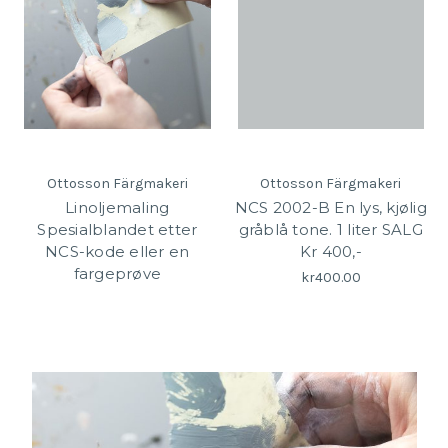
Ottosson Färgmakeri
Ottosson Färgmakeri
Linoljemaling
NCS 2002-B En lys, kjølig
Spesialblandet etter
gråblå tone. 1 liter SALG
NCS-kode eller en
Kr 400,-
fargeprøve
kr400.00