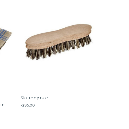
Skurebørste
in
kr95.00