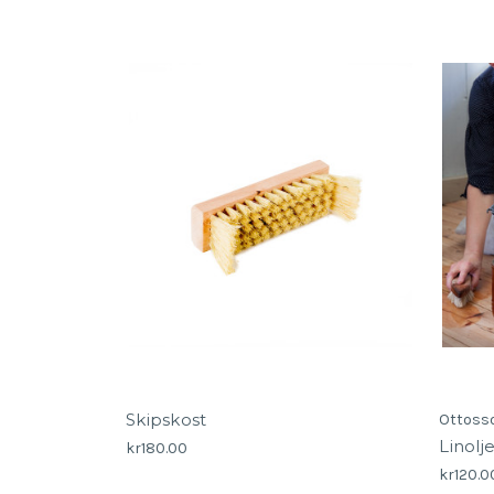
Skipskost
Ottoss
Linolj
kr180.00
kr120.0