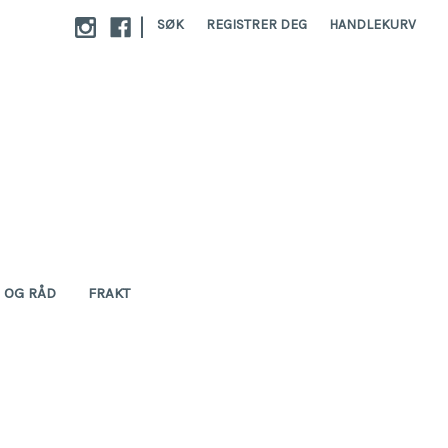
|
SØK
REGISTRER DEG
HANDLEKURV
S OG RÅD
FRAKT