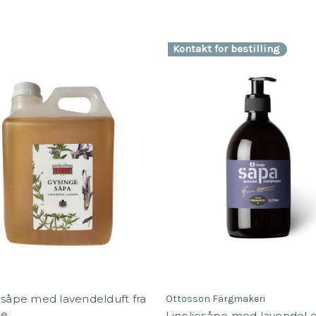
Kontakt for bestilling
esåpe med lavendelduft fra
Ottosson Färgmakeri
ge
Linoljesåpe med lavendel 