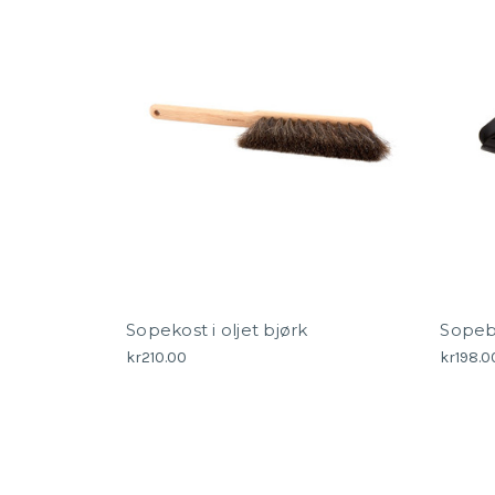
Sopekost i oljet bjørk
Sopeb
kr210.00
kr198.0