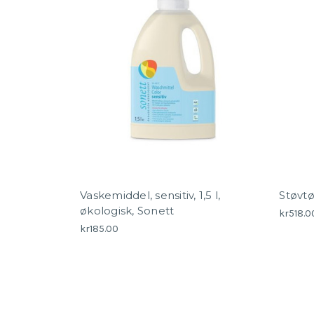
Vaskemiddel, sensitiv, 1,5 l,
Støvtø
økologisk, Sonett
kr518.0
kr185.00