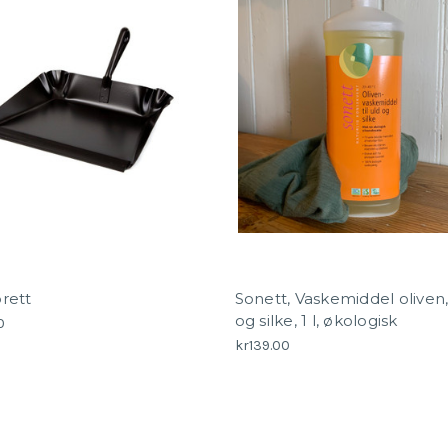
rett
Sonett, Vaskemiddel oliven, 
og silke, 1 l, økologisk
0
kr139.00