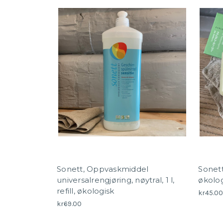
Sonett, Oppvaskmiddel
Sonett
universalrengjøring, nøytral, 1 l,
økolog
refill, økologisk
kr45.0
kr69.00