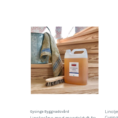
Linolj
Gysinge Byggnadsvård
Gysin
Linoljesåpe med mandelduft fra