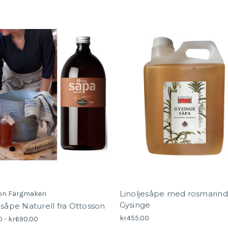
Linoljesåpe med rosmarindu
on Färgmakeri
Gysinge
esåpe Naturell fra Ottosson
kr455.00
0 - kr690.00