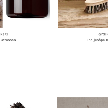
KERI
GYSI
a Ottosson
Linoljesåpe 