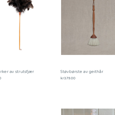
rker av strutsfjær
Støvbørste av geithår
0
kr379.00