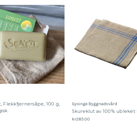
, Flekkfjernersåpe, 100 g,
Gysinge Byggnadsvård
isk
Skureklut av 100% ubleket l
0
kr285.00