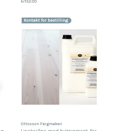
kr132.00
Kontakt for bestilling
Ottosson Färgmakeri
og
Linoljesåpe med hvitpigment, for