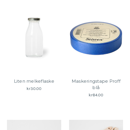
Liten melkeflaske
Maskeringstape Proff
blå
kr30.00
kr84.00