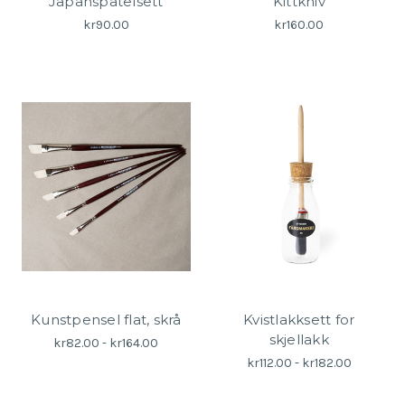
Japanspatelsett
Kittkniv
kr90.00
kr160.00
Kunstpensel flat, skrå
Kvistlakksett for
skjellakk
kr82.00 - kr164.00
kr112.00 - kr182.00