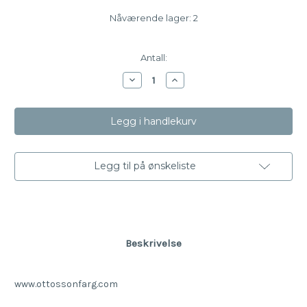
Nåværende lager:
2
Antall:
Reduser
Øk
mengde
antallet
av
av
Akvarellfarge
Akvarellfarge
Mørkgul
Mørkgul
Legg til på ønskeliste
Beskrivelse
www.ottossonfarg.com