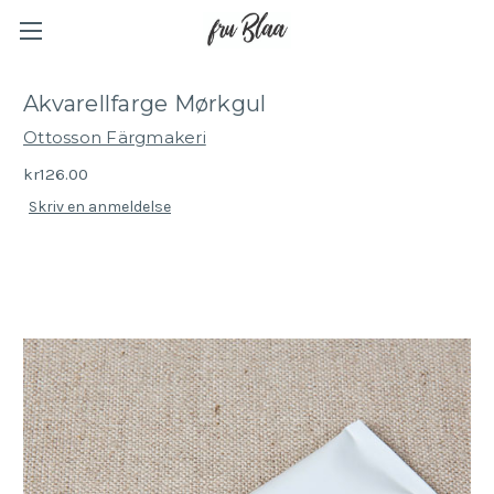
Akvarellfarge Mørkgul
Ottosson Färgmakeri
kr126.00
Skriv en anmeldelse