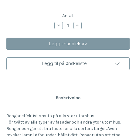
Antall:
Reduser
Øk
mengde
antallet
av
av
BIOkleen
BIOkleen
Fasadevask
Fasadevask
2,5
2,5
liter
liter
Legg til på ønskeliste
Beskrivelse
Rengör effektivt smuts på alla ytor utomhus.
För tvätt av alla typer av fasader och andra ytor utomhus.
Rengör och ger ett bra fäste för alla sorters färger. Även
mycket lämplig för under-hållstvätt. Rengör utan att etsa