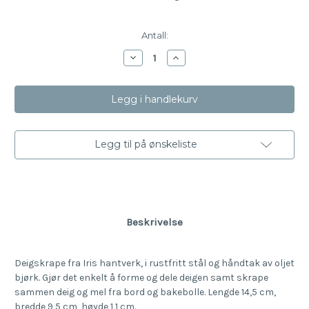
Antall:
Reduser
Øk
mengde
antallet
av
av
Deigskrape
Deigskrape
i
i
oljet
oljet
bøk
bøk
Legg til på ønskeliste
Beskrivelse
Deigskrape fra Iris hantverk, i rustfritt stål og håndtak av oljet
bjørk. Gjør det enkelt å forme og dele deigen samt skrape
sammen deig og mel fra bord og bakebolle. Lengde 14,5 cm,
bredde 9,5 cm, høyde 1,1 cm.