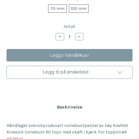
70 mm
100 mm
Nåværende
Antall:
lager:
Reduser
Øk
mengde
antallet
av
av
Fordriver
Fordriver
fra
fra
Gnesta
Gnesta
Legg til på ønskeliste
Beskrivelse
Håndlaget svenskprodusert svinebustpensel av høy kvalitet.
Kinesisk svinebust 90 tops med skaft i bjørk. For toppstrøk
og lasur.