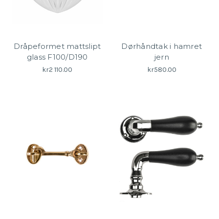
Dråpeformet mattslipt
Dørhåndtak i hamret
glass F100/D190
jern
kr2 110.00
kr580.00