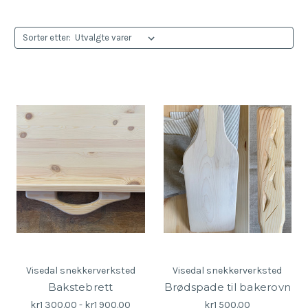
Sorter etter:
Visedal snekkerverksted
Visedal snekkerverksted
Bakstebrett
Brødspade til bakerovn
kr1 300.00 - kr1 900.00
kr1 500.00