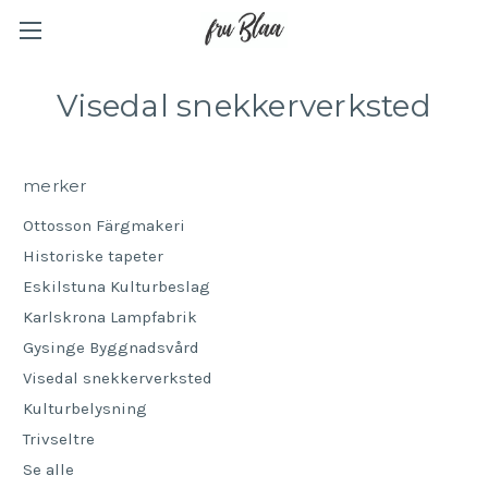
Visedal snekkerverksted
merker
Ottosson Färgmakeri
Historiske tapeter
Eskilstuna Kulturbeslag
Karlskrona Lampfabrik
Gysinge Byggnadsvård
Visedal snekkerverksted
Kulturbelysning
Trivseltre
Se alle