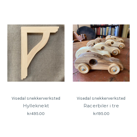
Visedal snekkerverksted
Visedal snekkerverksted
Hylleknekt
Racerbiler i tre
kr495.00
kr195.00