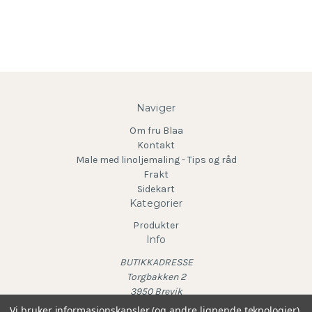
Naviger
Om fru Blaa
Kontakt
Male med linoljemaling - Tips og råd
Frakt
Sidekart
Kategorier
Produkter
Info
BUTIKKADRESSE
Torgbakken 2
3950 Brevik
Vi bruker informasjonskapsler (og andre lignende teknologier)